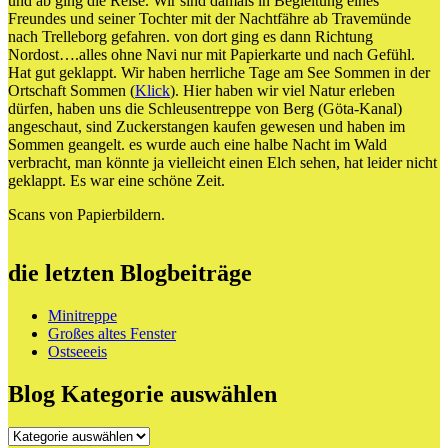
und ab ging die Reise. Wir sind damals in Begleitung eines
Freundes und seiner Tochter mit der Nachtfähre ab Travemünde
nach Trelleborg gefahren. von dort ging es dann Richtung
Nordost….alles ohne Navi nur mit Papierkarte und nach Gefühl.
Hat gut geklappt. Wir haben herrliche Tage am See Sommen in der
Ortschaft Sommen (
Klick
). Hier haben wir viel Natur erleben
dürfen, haben uns die Schleusentreppe von Berg (Göta-Kanal)
angeschaut, sind Zuckerstangen kaufen gewesen und haben im
Sommen geangelt. es wurde auch eine halbe Nacht im Wald
verbracht, man könnte ja vielleicht einen Elch sehen, hat leider nicht
geklappt. Es war eine schöne Zeit.
Scans von Papierbildern.
die letzten Blogbeiträge
Minitreppe
Großes altes Fenster
Ostseeeis
Blog Kategorie auswählen
Blog