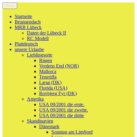
Zum
Menü
Welcome to Holgy
…alles was mir so durch den Kopf geht.
Inhalt
springen
Startseite
Brunnendach
MRB Lübeck
Daten der Lübeck II
RC Modell
Plattdeutsch
unsere Urlaube
Lieblingsorte
Rügen
Verdens End (NOR)
Mallorca
Teneriffa
Læsø (DK)
Florida (USA)
Bovbjerg Fyr (DK)
Amerika
USA 09/2001 die erste.
USA 09/2001 die zweite.
USA 09/2001 die dritte
Skandinavien
Dänemark
Sonntag am Limfjord