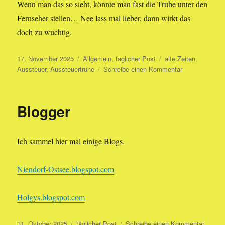
Wenn man das so sieht, könnte man fast die Truhe unter den
Fernseher stellen… Nee lass mal lieber, dann wirkt das
doch zu wuchtig.
Veröffentlicht
Kategorien
Schlagwörter
17. November 2025
Allgemein
,
täglicher Post
alte Zeiten
,
am
zu
Aussteuer
,
Aussteuertruhe
Schreibe einen Kommentar
Aussteuertruh
II
Blogger
Ich sammel hier mal einige Blogs.
Niendorf-Ostsee.blogspot.com
Holgys.blogspot.com
Veröffentlicht
Kategorien
zu
31. Oktober 2025
täglicher Post
Schreibe einen Kommentar