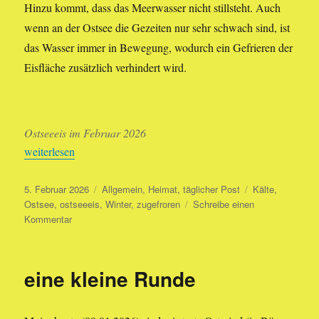
Hinzu kommt, dass das Meerwasser nicht stillsteht. Auch
wenn an der Ostsee die Gezeiten nur sehr schwach sind, ist
das Wasser immer in Bewegung, wodurch ein Gefrieren der
Eisfläche zusätzlich verhindert wird.
Ostseeeis im Februar 2026
„Ostseeeis“
weiterlesen
Veröffentlicht
Kategorien
Schlagwörter
5. Februar 2026
Allgemein
,
Heimat
,
täglicher Post
Kälte
,
am
Ostsee
,
ostseeeis
,
Winter
,
zugefroren
Schreibe einen
zu
Kommentar
Ostseeeis
eine kleine Runde