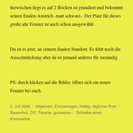
Inzwischen liegt es auf 2 Böcken ist grundiert und bekommt
seinen finalen Anstrich -matt schwarz-. Der Platz für dieses
große alte Fenster ist auch schon ausgewählt.
Da ist es jetzt, an seinem finalen Standort. Es fehlt noch die
Ausschmückung aber da ist jemand anderes für zuständig.
PS: durch klicken auf die Bilder, öffnet sich ein neues
Fenster bei euch.
Veröffentlicht
Kategorien
Schlag
2. Juli 2026
Allgemein
,
Erinnerungen
,
Hobby
,
täglicher Post
am
Bauernhof
,
DiY
,
Fenster
,
gusseisen
Schreibe einen
zu
Kommentar
Großes
altes