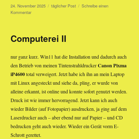
Veröffentlicht
Kategorien
24. November 2025
täglicher Post
Schreibe einen
am
zu
Kommentar
Spuren
im
Schnee
Computerei II
nur ganz kurz. Win11 hat die Installation und dadurch auch
Canon Pixma
den Betrieb von meinen Tintenstrahldrucker
iP4600
total verweigert. Jetzt habe ich ihn an mein Laptop
mit Linux angesteckt und siehe da, pling, er wurde von
alleine erkannt, ist online und konnte sofort genutzt werden.
Druck ist wie immer hervorragend. Jetzt kann ich auch
wieder Bilder (auf Fotopapier) ausdrucken, ja ging auf dem
Laserdrucker auch – aber ebend nur auf Papier – und CD
bedrucken geht auch wieder. Wieder ein Gerät vorm E-
Schrott gerettet.