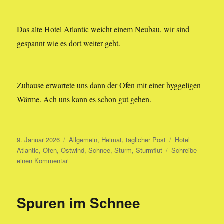
Das alte Hotel Atlantic weicht einem Neubau, wir sind
gespannt wie es dort weiter geht.
Zuhause erwartete uns dann der Ofen mit einer hyggeligen
Wärme. Ach uns kann es schon gut gehen.
Veröffentlicht
Kategorien
Schlagwörter
9. Januar 2026
Allgemein
,
Heimat
,
täglicher Post
Hotel
am
Atlantic
,
Ofen
,
Ostwind
,
Schnee
,
Sturm
,
Sturmflut
Schreibe
zu
einen Kommentar
eine
kleine
Runde
Spuren im Schnee