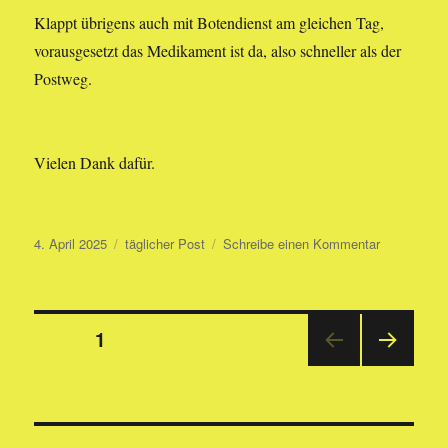
Klappt übrigens auch mit Botendienst am gleichen Tag,
vorausgesetzt das Medikament ist da, also schneller als der
Postweg.
Vielen Dank dafür.
Veröffentlicht
Kategorien
zu
4. April 2025
täglicher Post
Schreibe einen Kommentar
am
(online)
Apotheke
Seitennummerierung
SEITE
1
NÄC
der
HSTE
SEIT
Beiträge
E