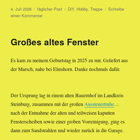
Veröffentlicht
Kategorien
Schlagwörter
4. Juli 2026
täglicher Post
DiY
,
Hobby
,
Treppe
Schreibe
am
zu
einen Kommentar
Minitreppe
Großes altes Fenster
Es kam zu meinem Geburtstag in 2025 zu mir. Geliefert aus
der Marsch, nahe bei Elmshorn. Danke nochmals dafür.
Der Ursprung lag in einem alten Bauernhof im Landkreis
Steinburg, zusammen mit der großen
Aussteuertruhe
…
nach der Entnahme der alten und teilweisen kaputten
Fensterscheiben sowie einer groben Vorreinigung, ging es
dann zum Sandstrahlen und wieder zurück in die Garage.