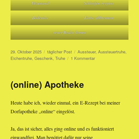
Urzustand
Schleifen beginnt
Bodenlos
Farbe abbrennen
neuer Boden kommt
Veröffentlicht
Kategorien
Schlagwörter
29. Oktober 2025
täglicher Post
Aussteuer
,
Aussteuertruhe
,
am
zu
Eichentruhe
,
Geschenk
,
Truhe
1 Kommentar
Aussteuertruhe
(online) Apotheke
Heute habe ich, wieder einmal, ein E-Rezept bei meiner
Dorfapotheke „online“ eingelöst.
Ja, das ist sicher, alles ging online und es funktioniert
einwandfrei. Man benötigt dafür nur seine