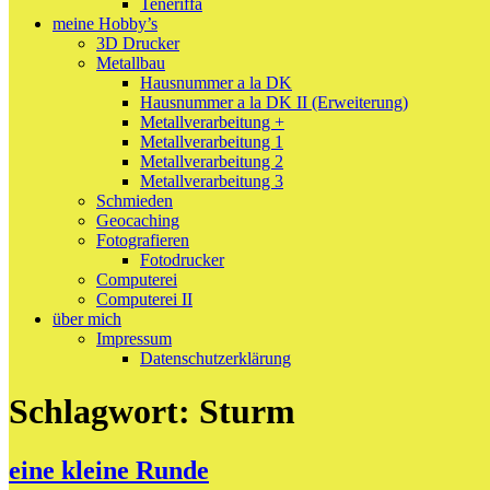
Teneriffa
meine Hobby’s
3D Drucker
Metallbau
Hausnummer a la DK
Hausnummer a la DK II (Erweiterung)
Metallverarbeitung +
Metallverarbeitung 1
Metallverarbeitung 2
Metallverarbeitung 3
Schmieden
Geocaching
Fotografieren
Fotodrucker
Computerei
Computerei II
über mich
Impressum
Datenschutzerklärung
Schlagwort:
Sturm
eine kleine Runde