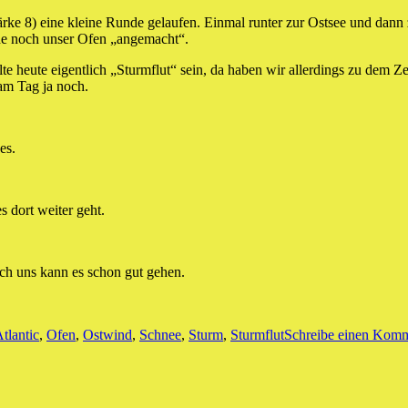
ärke 8) eine kleine Runde gelaufen. Einmal runter zur Ostsee und dann
de noch unser Ofen „angemacht“.
te heute eigentlich „Sturmflut“ sein, da haben wir allerdings zu dem Z
am Tag ja noch.
es.
s dort weiter geht.
ch uns kann es schon gut gehen.
wörter
tlantic
,
Ofen
,
Ostwind
,
Schnee
,
Sturm
,
Sturmflut
Schreibe einen Kom