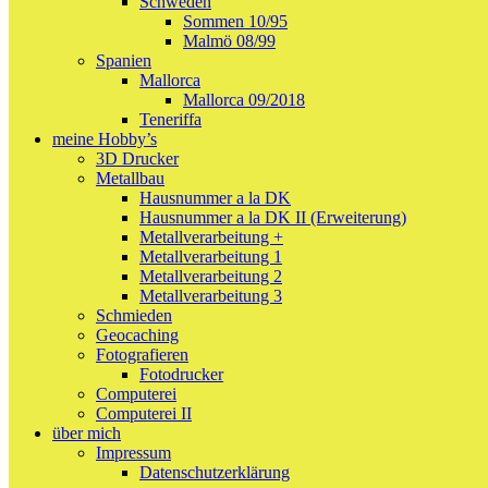
Schweden
Sommen 10/95
Malmö 08/99
Spanien
Mallorca
Mallorca 09/2018
Teneriffa
meine Hobby’s
3D Drucker
Metallbau
Hausnummer a la DK
Hausnummer a la DK II (Erweiterung)
Metallverarbeitung +
Metallverarbeitung 1
Metallverarbeitung 2
Metallverarbeitung 3
Schmieden
Geocaching
Fotografieren
Fotodrucker
Computerei
Computerei II
über mich
Impressum
Datenschutzerklärung