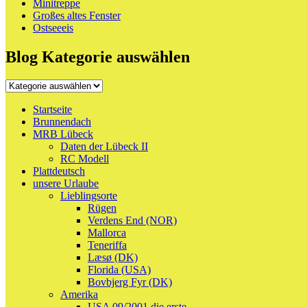
Minitreppe
Großes altes Fenster
Ostseeeis
Blog Kategorie auswählen
Blog
Kategorie
auswählen
Startseite
Brunnendach
MRB Lübeck
Daten der Lübeck II
RC Modell
Plattdeutsch
unsere Urlaube
Lieblingsorte
Rügen
Verdens End (NOR)
Mallorca
Teneriffa
Læsø (DK)
Florida (USA)
Bovbjerg Fyr (DK)
Amerika
USA 09/2001 die erste.