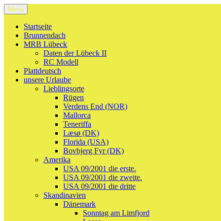
Zum
Menü
Welcome to Holgy
…alles was mir so durch den Kopf geht.
Inhalt
springen
Startseite
Brunnendach
MRB Lübeck
Daten der Lübeck II
RC Modell
Plattdeutsch
unsere Urlaube
Lieblingsorte
Rügen
Verdens End (NOR)
Mallorca
Teneriffa
Læsø (DK)
Florida (USA)
Bovbjerg Fyr (DK)
Amerika
USA 09/2001 die erste.
USA 09/2001 die zweite.
USA 09/2001 die dritte
Skandinavien
Dänemark
Sonntag am Limfjord