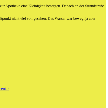
 zur Apotheke eine Kleinigkeit besorgen. Danach an der Strandstraße
eitpunkt nicht viel von gesehen. Das Wasser war bewegt ja aber
zu
eine
mentar
kleine
Runde