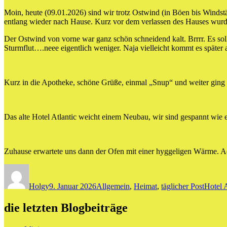
Moin, heute (09.01.2026) sind wir trotz Ostwind (in Böen bis Windst
entlang wieder nach Hause. Kurz vor dem verlassen des Hauses wur
Der Ostwind von vorne war ganz schön schneidend kalt. Brrrr. Es soll
Sturmflut….neee eigentlich weniger. Naja vielleicht kommt es später 
Kurz in die Apotheke, schöne Grüße, einmal „Snup“ und weiter ging 
Das alte Hotel Atlantic weicht einem Neubau, wir sind gespannt wie e
Zuhause erwartete uns dann der Ofen mit einer hyggeligen Wärme. A
Autor
Veröffentlicht
Kategorien
Schlag
am
Holgy
9. Januar 2026
Allgemein
,
Heimat
,
täglicher Post
Hotel A
die letzten Blogbeiträge