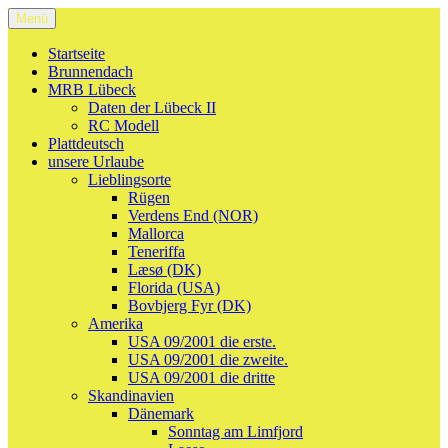
Zum
Menü
Welcome to Holgy
…alles was mir so durch den Kopf geht.
Inhalt
springen
Startseite
Brunnendach
MRB Lübeck
Daten der Lübeck II
RC Modell
Plattdeutsch
unsere Urlaube
Lieblingsorte
Rügen
Verdens End (NOR)
Mallorca
Teneriffa
Læsø (DK)
Florida (USA)
Bovbjerg Fyr (DK)
Amerika
USA 09/2001 die erste.
USA 09/2001 die zweite.
USA 09/2001 die dritte
Skandinavien
Dänemark
Sonntag am Limfjord