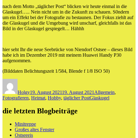
nach dem Motto „täglicher Post“ blicken wir heute einmal in die
Glaskugel….. Nein nicht um in die Zukunft zu schauen. S0ndern
um ein Effekt bei der Fotografie zu bestaunen. Der Fokus ziehlt auf
die Glaskugel und die Umgebung wird unscharf, gleichfalls ist das
Bild in der Glaskugel gespiegelt… Hähhh
hier seht Ihr die neue Seebrücke von Niendorf Ostsee – dieses Bild
habe ich im Dezember 2019 mit meinem Huawei Handy P30
aufgenommen.
(Bilddaten Belichtungszeit 1/584, Blende f 1/8 ISO 50)
Autor
Veröffentlicht
Kategorien
am
Holgy
19. August 2021
19. August 2021
Allgemein
,
Schlagwörter
Fotografieren
,
Heimat
,
Hobby
,
täglicher Post
Glaskugel
die letzten Blogbeiträge
Minitreppe
Großes altes Fenster
Ostseeeis