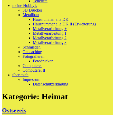
Teneriffa
meine Hobby’s
3D Drucker
Metallbau
Hausnummer a la DK
Hausnummer a la DK II (Erweiterung)
Metallverarbeitung +
Metallverarbeitung 1
Metallverarbeitung 2
Metallverarbeitung 3
Schmieden
Geocaching
Fotografieren
Fotodrucker
Computerei
Computerei II
über mich
Impressum
Datenschutzerklärung
Kategorie:
Heimat
Ostseeeis