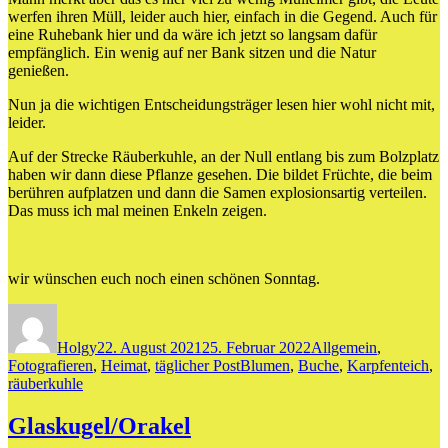
werfen ihren Müll, leider auch hier, einfach in die Gegend. Auch für
eine Ruhebank hier und da wäre ich jetzt so langsam dafür
empfänglich. Ein wenig auf ner Bank sitzen und die Natur
genießen.
Nun ja die wichtigen Entscheidungsträger lesen hier wohl nicht mit,
leider.
Auf der Strecke Räuberkuhle, an der Null entlang bis zum Bolzplatz
haben wir dann diese Pflanze gesehen. Die bildet Früchte, die beim
berühren aufplatzen und dann die Samen explosionsartig verteilen.
Das muss ich mal meinen Enkeln zeigen.
wir wünschen euch noch einen schönen Sonntag.
Autor
Veröffentlicht
Kategorien
am
Holgy
22. August 2021
25. Februar 2022
Allgemein
,
Schlagwörter
Fotografieren
,
Heimat
,
täglicher Post
Blumen
,
Buche
,
Karpfenteich
,
räuberkuhle
Glaskugel/Orakel