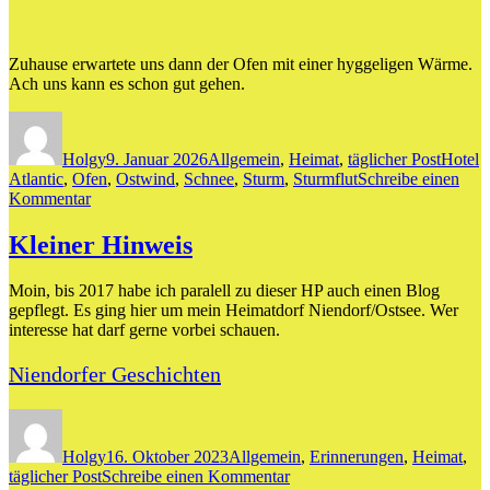
Zuhause erwartete uns dann der Ofen mit einer hyggeligen Wärme.
Ach uns kann es schon gut gehen.
Autor
Veröffentlicht
Kategorien
Schlag
am
Holgy
9. Januar 2026
Allgemein
,
Heimat
,
täglicher Post
Hotel
Atlantic
,
Ofen
,
Ostwind
,
Schnee
,
Sturm
,
Sturmflut
Schreibe einen
zu
Kommentar
eine
kleine
Kleiner Hinweis
Runde
Moin, bis 2017 habe ich paralell zu dieser HP auch einen Blog
gepflegt. Es ging hier um mein Heimatdorf Niendorf/Ostsee. Wer
interesse hat darf gerne vorbei schauen.
Niendorfer Geschichten
Autor
Veröffentlicht
Kategorien
am
Holgy
16. Oktober 2023
Allgemein
,
Erinnerungen
,
Heimat
,
zu
täglicher Post
Schreibe einen Kommentar