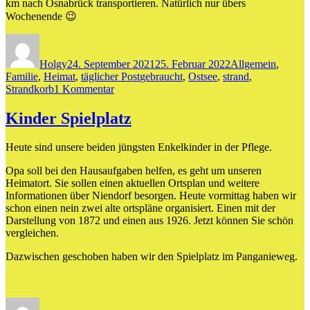
km nach Osnabrück transportieren. Natürlich nur übers
Wochenende 😉
Autor
Veröffentlicht
Kategorien
am
Holgy
24. September 2021
25. Februar 2022
Allgemein
,
Schlagwörter
Familie
,
Heimat
,
täglicher Post
gebraucht
,
Ostsee
,
strand
,
zu
Strandkorb
1 Kommentar
Strandkorb,
gebraucht
Kinder Spielplatz
Heute sind unsere beiden jüngsten Enkelkinder in der Pflege.
Opa soll bei den Hausaufgaben helfen, es geht um unseren
Heimatort. Sie sollen einen aktuellen Ortsplan und weitere
Informationen über Niendorf besorgen. Heute vormittag haben wir
schon einen nein zwei alte ortspläne organisiert. Einen mit der
Darstellung von 1872 und einen aus 1926. Jetzt können Sie schön
vergleichen.
Dazwischen geschoben haben wir den Spielplatz im Panganieweg.
Autor
Veröffentlicht
Kategorien