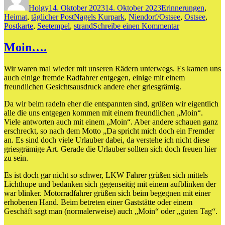
Holgy
14. Oktober 2023
14. Oktober 2023
Erinnerungen
,
Schlagwörter
Heimat
,
täglicher Post
Nagels Kurpark
,
Niendorf/Ostsee
,
Ostsee
,
zu
Postkarte
,
Seetempel
,
strand
Schreibe einen Kommentar
Damals
vs.Heute
Moin….
Wir waren mal wieder mit unseren Rädern unterwegs. Es kamen uns
auch einige fremde Radfahrer entgegen, einige mit einem
freundlichen Gesichtsausdruck andere eher griesgrämig.
Da wir beim radeln eher die entspannten sind, grüßen wir eigentlich
alle die uns entgegen kommen mit einem freundlichen „Moin“.
Viele antworten auch mit einem „Moin“. Aber andere schauen ganz
erschreckt, so nach dem Motto „Da spricht mich doch ein Fremder
an. Es sind doch viele Urlauber dabei, da verstehe ich nicht diese
griesgrämige Art. Gerade die Urlauber sollten sich doch freuen hier
zu sein.
Es ist doch gar nicht so schwer, LKW Fahrer grüßen sich mittels
Lichthupe und bedanken sich gegenseitig mit einem aufblinken der
war blinker. Motorradfahrer grüßen sich beim begegnen mit einer
erhobenen Hand. Beim betreten einer Gaststätte oder einem
Geschäft sagt man (normalerweise) auch „Moin“ oder „guten Tag“.