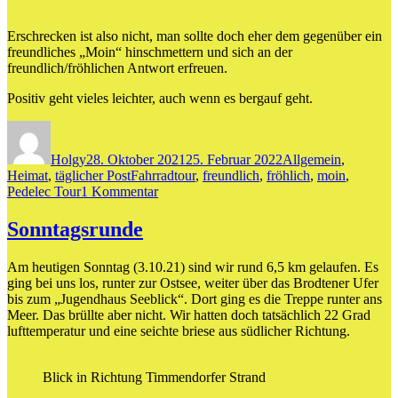
Erschrecken ist also nicht, man sollte doch eher dem gegenüber ein
freundliches „Moin“ hinschmettern und sich an der
freundlich/fröhlichen Antwort erfreuen.
Positiv geht vieles leichter, auch wenn es bergauf geht.
Autor
Veröffentlicht
Kategorien
am
Holgy
28. Oktober 2021
25. Februar 2022
Allgemein
,
Schlagwörter
Heimat
,
täglicher Post
Fahrradtour
,
freundlich
,
fröhlich
,
moin
,
zu
Pedelec Tour
1 Kommentar
Moin….
Sonntagsrunde
Am heutigen Sonntag (3.10.21) sind wir rund 6,5 km gelaufen. Es
ging bei uns los, runter zur Ostsee, weiter über das Brodtener Ufer
bis zum „Jugendhaus Seeblick“. Dort ging es die Treppe runter ans
Meer. Das brüllte aber nicht. Wir hatten doch tatsächlich 22 Grad
lufttemperatur und eine seichte briese aus südlicher Richtung.
Blick in Richtung Timmendorfer Strand