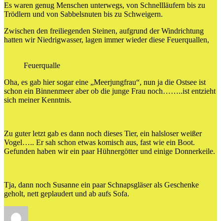
Es waren genug Menschen unterwegs, von Schnellläufern bis zu
Trödlern und von Sabbelsnuten bis zu Schweigern.
Zwischen den freiliegenden Steinen, aufgrund der Windrichtung
hatten wir Niedrigwasser, lagen immer wieder diese Feuerquallen,
Feuerqualle
Oha, es gab hier sogar eine „Meerjungfrau“, nun ja die Ostsee ist
schon ein Binnenmeer aber ob die junge Frau noch……..ist entzieht
sich meiner Kenntnis.
Zu guter letzt gab es dann noch dieses Tier, ein halsloser weißer
Vogel….. Er sah schon etwas komisch aus, fast wie ein Boot.
Gefunden haben wir ein paar Hühnergötter und einige Donnerkeile.
Tja, dann noch Susanne ein paar Schnapsgläser als Geschenke
geholt, nett geplaudert und ab aufs Sofa.
Autor
Veröffentlicht
Kategorien
am