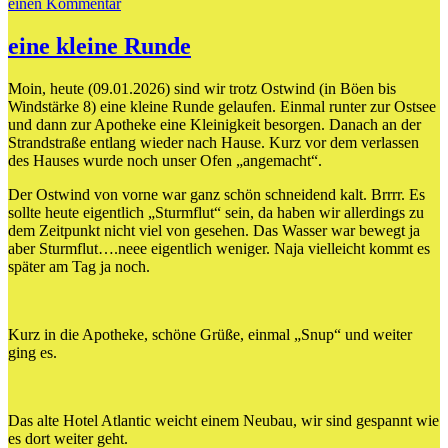
zu
einen Kommentar
Ostseeeis
eine kleine Runde
Moin, heute (09.01.2026) sind wir trotz Ostwind (in Böen bis
Windstärke 8) eine kleine Runde gelaufen. Einmal runter zur Ostsee
und dann zur Apotheke eine Kleinigkeit besorgen. Danach an der
Strandstraße entlang wieder nach Hause. Kurz vor dem verlassen
des Hauses wurde noch unser Ofen „angemacht“.
Der Ostwind von vorne war ganz schön schneidend kalt. Brrrr. Es
sollte heute eigentlich „Sturmflut“ sein, da haben wir allerdings zu
dem Zeitpunkt nicht viel von gesehen. Das Wasser war bewegt ja
aber Sturmflut….neee eigentlich weniger. Naja vielleicht kommt es
später am Tag ja noch.
Kurz in die Apotheke, schöne Grüße, einmal „Snup“ und weiter
ging es.
Das alte Hotel Atlantic weicht einem Neubau, wir sind gespannt wie
es dort weiter geht.