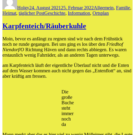
am
Holgy
24. August 2021
25. Februar 2022
Allgemein
,
Familie
,
Schlagwörter
Heimat
,
täglicher Post
Geschichte
,
Information
,
Ortsplan
Karpfenteich/Räuberkuhle
Moin, bevor es anfängt zu regnen sind wir nach dem Frühstück
noch ne runde gegangen. Bei uns ging es los über den
Friedhof
Niendorf/O
Richtung Häven und dann rechts abbiegen. Es waren
erstaunlich wenig Fahrräder, als an anderen Tagen unterwegs.
am Karpfenteich läuft der eigentliche Überlauf nicht und die Enten
auf dem Wasser kommen auch nicht gegen das „Entenflott“ an, sind
aber kräftig am fressen.
Die
große
Buche
steht
immer
noch
da
Mann merkt aber das es hier viel zu wenig Mülleimer gibt, die Leute