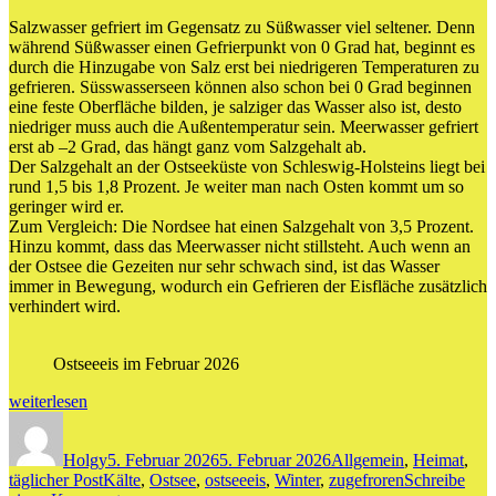
Salzwasser gefriert im Gegensatz zu Süßwasser viel seltener. Denn
während Süßwasser einen Gefrierpunkt von 0 Grad hat, beginnt es
durch die Hinzugabe von Salz erst bei niedrigeren Temperaturen zu
gefrieren. Süsswasserseen können also schon bei 0 Grad beginnen
eine feste Oberfläche bilden, je salziger das Wasser also ist, desto
niedriger muss auch die Außentemperatur sein. Meerwasser gefriert
erst ab –2 Grad, das hängt ganz vom Salzgehalt ab.
Der Salzgehalt an der Ostseeküste von Schleswig-Holsteins liegt bei
rund 1,5 bis 1,8 Prozent. Je weiter man nach Osten kommt um so
geringer wird er.
Zum Vergleich: Die Nordsee hat einen Salzgehalt von 3,5 Prozent.
Hinzu kommt, dass das Meerwasser nicht stillsteht. Auch wenn an
der Ostsee die Gezeiten nur sehr schwach sind, ist das Wasser
immer in Bewegung, wodurch ein Gefrieren der Eisfläche zusätzlich
verhindert wird.
Ostseeeis im Februar 2026
„Ostseeeis“
weiterlesen
Autor
Veröffentlicht
Kategorien
am
Holgy
5. Februar 2026
5. Februar 2026
Allgemein
,
Heimat
,
Schlagwörter
täglicher Post
Kälte
,
Ostsee
,
ostseeeis
,
Winter
,
zugefroren
Schreibe