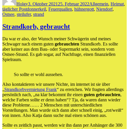
Holgy
3. Oktober 2021
25. Februar 2022
Allgemein
,
Heimat
,
Schlagwörter
täglicher Post
donnerkeil
,
Feuerquallen
,
hühnergott
,
Niendorf
,
Ostsee
,
steilufer
,
strand
Strandkorb, gebraucht
Da war er also, der Wunsch meiner Schwägerin und meines
Schwager nach einem guten
gebrauchten
Strandkorb. Es sollte
aber keiner aus dem Bau- oder Supermarkt sein, sondern vom
Ostsee-Strand. Es gab sogar, auf Nachfrage, einen finanziellen
Spielraum.
So sollte er wohl aussehen.
Also kontaktieren wir unsere Nichte, im internet ist sie über
„
Strandkorbvermietung Frank
“ zu erreichen. Wir fragten allerdings
persönlich nach, „na klar bekommt ihr einen
guten gebrauchten
,
welche Farben sollte er denn haben“? Tja, da waren dann wieder
diese Probleme…… 2 Menschen mit unterschiedlichen
Vorstellungen. Man wurde sich dann aber schnell einig, „rot/weiß“
von innen. Also Katja dann suche mal einen schönen aus.
Sollte es zeitlich passt, werden wir ihn dann per Anhänger die 300